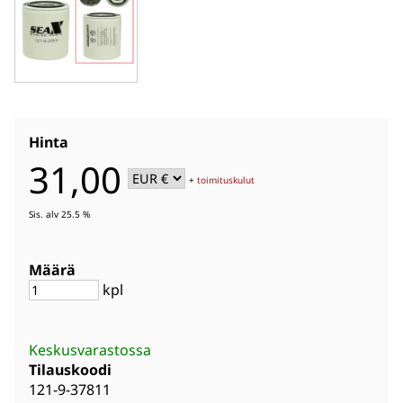
Hinta
31,00
+
toimituskulut
Sis. alv 25.5 %
Määrä
kpl
Keskusvarastossa
Tilauskoodi
121-9-37811