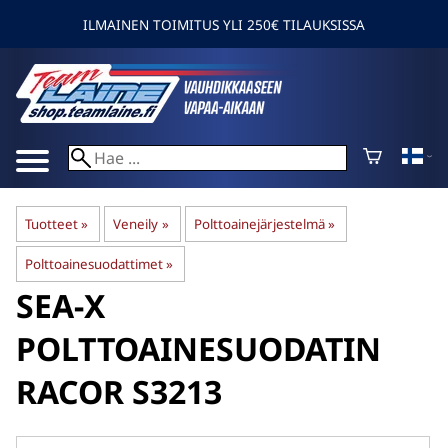
ILMAINEN TOIMITUS YLI 250€ TILAUKSISSA
Tuotteet
‪»
Veneily
‪»
Polttoainejärjestelmä
‪»
Polttoainesuodattimet
‪»
SEA-X
POLTTOAINESUODATIN
RACOR S3213