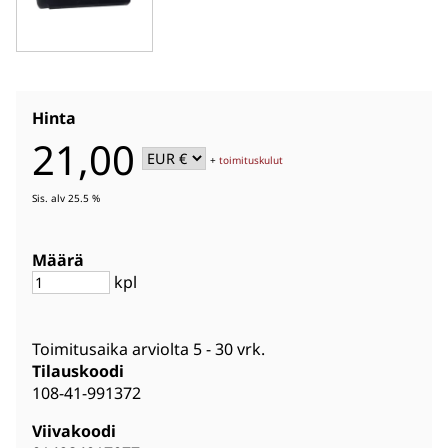
Hinta
21,00
+
toimituskulut
Sis. alv 25.5 %
Määrä
kpl
Toimitusaika arviolta
5 - 30 vrk
.
Tilauskoodi
108-41-991372
Viivakoodi