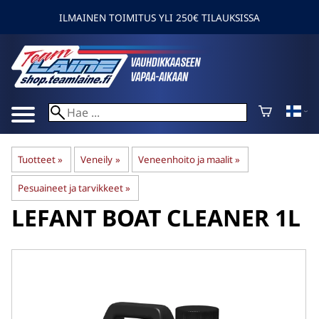
ILMAINEN TOIMITUS YLI 250€ TILAUKSISSA
Tuotteet
‪»
Veneily
‪»
Veneenhoito ja maalit
‪»
Pesuaineet ja tarvikkeet
‪»
LEFANT
BOAT CLEANER 1L