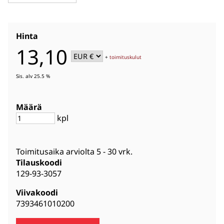
Hinta
13,10
+
toimituskulut
Sis. alv 25.5 %
Määrä
kpl
Toimitusaika arviolta
5 - 30 vrk
.
Tilauskoodi
129-93-3057
Viivakoodi
7393461010200