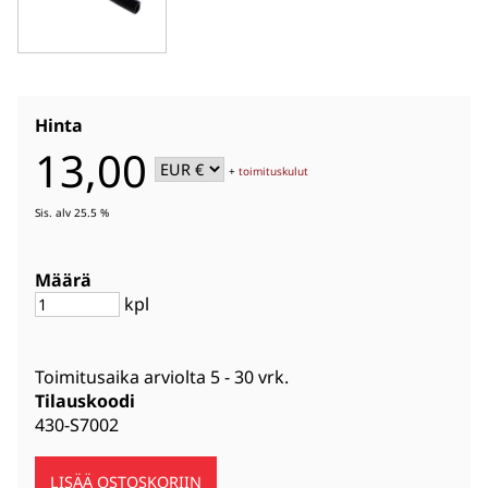
Hinta
13,00
+
toimituskulut
Sis. alv 25.5 %
Määrä
kpl
Toimitusaika arviolta
5 - 30 vrk
.
Tilauskoodi
430-S7002