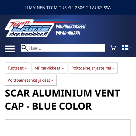
ILMAINEN TOIMITUS YLI 250€ TILAUKSISSA
Tuotteet
‪»
MP tarvikkeet
‪»
Polttoainejärjestelmä
‪»
Polttoainetankit ja osat
‪»
SCAR
ALUMINIUM VENT
CAP - BLUE COLOR