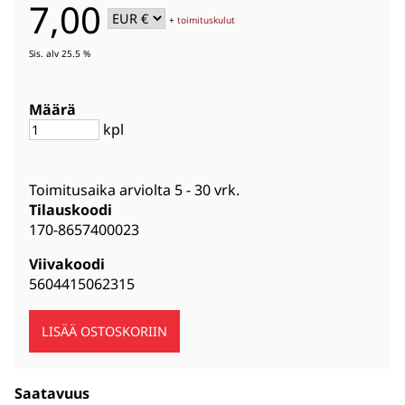
7,00
+
toimituskulut
Sis. alv 25.5 %
Määrä
kpl
Toimitusaika arviolta
5 - 30 vrk
.
Tilauskoodi
170-8657400023
Viivakoodi
5604415062315
Saatavuus