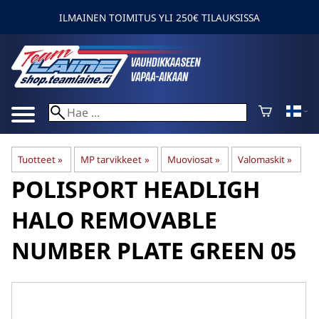
ILMAINEN TOIMITUS YLI 250€ TILAUKSISSA
Tuotteet
‪»
MP tarvikkeet
‪»
Muoviosat
‪»
Valomaskit
‪»
POLISPORT
HEADLIGH
HALO REMOVABLE
NUMBER PLATE GREEN 05