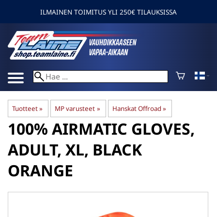
ILMAINEN TOIMITUS YLI 250€ TILAUKSISSA
Tuotteet
‪»
MP varusteet
‪»
Hanskat Offroad
‪»
100%
AIRMATIC GLOVES,
ADULT, XL, BLACK
ORANGE