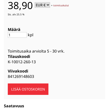
38,90
+
toimituskulut
Sis. alv 25.5 %
Määrä
kpl
Toimitusaika arviolta
5 - 30 vrk
.
Tilauskoodi
K-10012-260-13
Viivakoodi
841269148603
Saatavuus