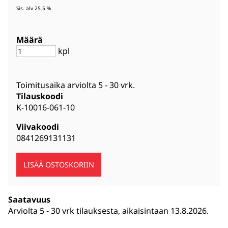
Sis. alv 25.5 %
Määrä
kpl
Toimitusaika arviolta
5 - 30 vrk
.
Tilauskoodi
K-10016-061-10
Viivakoodi
0841269131131
Saatavuus
Arviolta
5 - 30 vrk tilauksesta, aikaisintaan 13.8.2026.