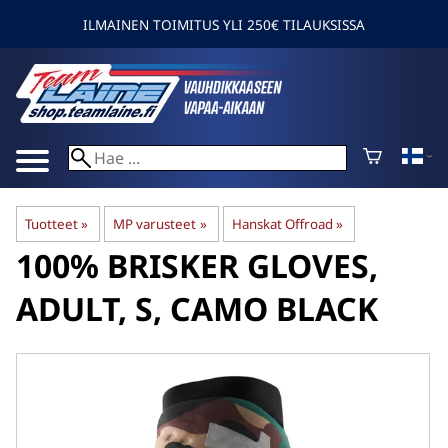
ILMAINEN TOIMITUS YLI 250€ TILAUKSISSA
Tuotteet
‪»
MP varusteet
‪»
Hanskat Offroad
‪»
100%
BRISKER GLOVES,
ADULT, S, CAMO BLACK