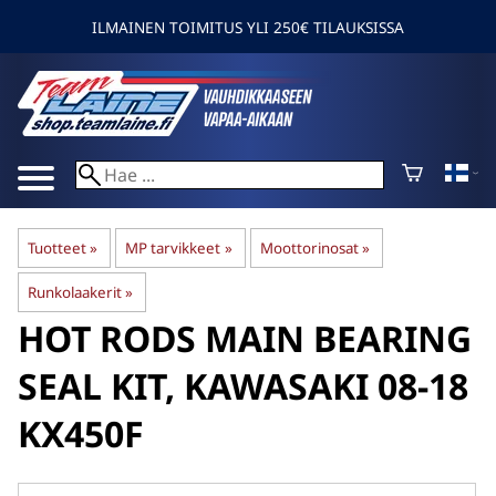
ILMAINEN TOIMITUS YLI 250€ TILAUKSISSA
Tuotteet
‪»
MP tarvikkeet
‪»
Moottorinosat
‪»
Runkolaakerit
‪»
HOT RODS
MAIN BEARING
SEAL KIT, KAWASAKI 08-18
KX450F