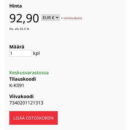
Hinta
92,90
+
toimituskulut
Sis. alv 25.5 %
Määrä
kpl
Keskusvarastossa
Tilauskoodi
K-K091
Viivakoodi
7340201121313