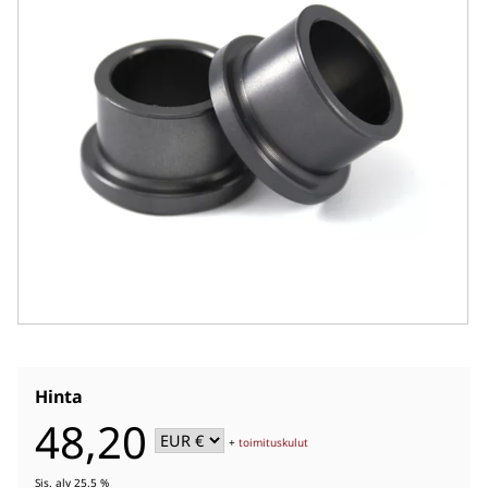
Hinta
48,20
+
toimituskulut
Sis. alv 25.5 %