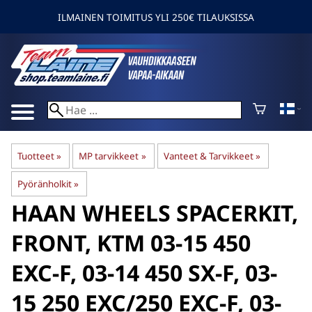
ILMAINEN TOIMITUS YLI 250€ TILAUKSISSA
Tuotteet
‪»
MP tarvikkeet
‪»
Vanteet & Tarvikkeet
‪»
Pyöränholkit
‪»
HAAN WHEELS
SPACERKIT,
FRONT, KTM 03-15 450
EXC-F, 03-14 450 SX-F, 03-
15 250 EXC/250 EXC-F, 03-