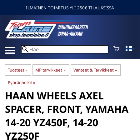
ILMAINEN TOIMITUS YLI 250€ TILAUKSISSA
Tuotteet
‪»
MP tarvikkeet
‪»
Vanteet & Tarvikkeet
‪»
Pyöränholkit
‪»
HAAN WHEELS
AXEL
SPACER, FRONT, YAMAHA
14-20 YZ450F, 14-20
YZ250F