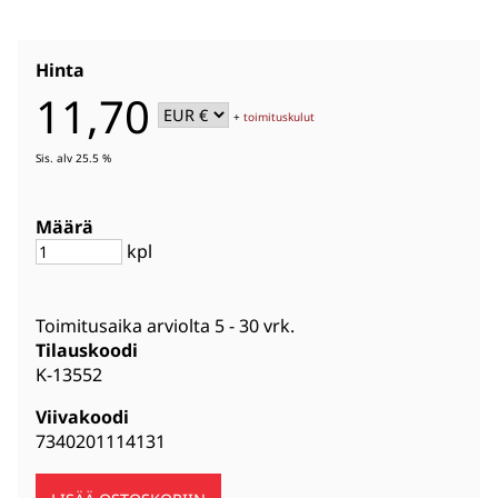
Hinta
11,70
+
toimituskulut
Sis. alv 25.5 %
Määrä
kpl
Toimitusaika arviolta
5 - 30 vrk
.
Tilauskoodi
K-13552
Viivakoodi
7340201114131