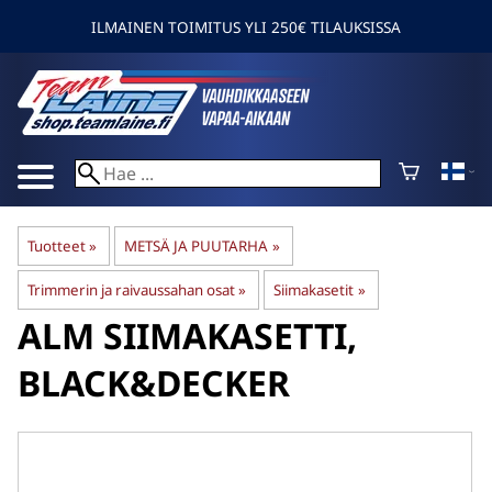
ILMAINEN TOIMITUS YLI 250€ TILAUKSISSA
Tuotteet
‪»
METSÄ JA PUUTARHA
‪»
Trimmerin ja raivaussahan osat
‪»
Siimakasetit
‪»
ALM
SIIMAKASETTI,
BLACK&DECKER