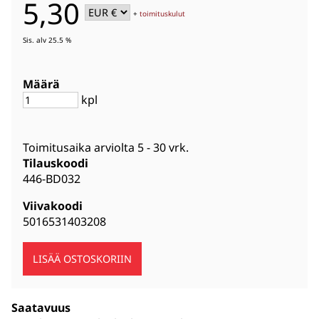
5,30
+
toimituskulut
Sis. alv 25.5 %
Määrä
kpl
Toimitusaika arviolta
5 - 30 vrk
.
Tilauskoodi
446-BD032
Viivakoodi
5016531403208
Saatavuus