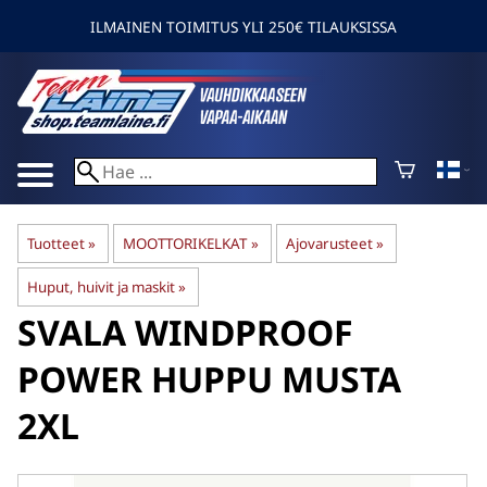
ILMAINEN TOIMITUS YLI 250€ TILAUKSISSA
Tuotteet
‪»
MOOTTORIKELKAT
‪»
Ajovarusteet
‪»
Huput, huivit ja maskit
‪»
SVALA
WINDPROOF
POWER HUPPU MUSTA
2XL