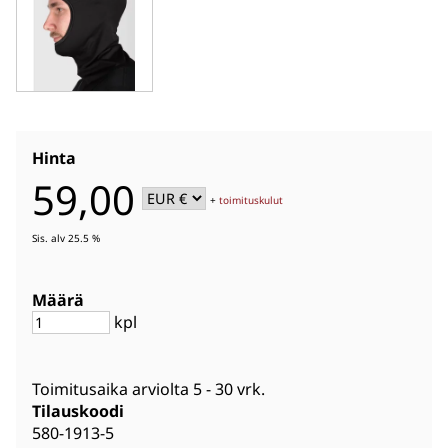
Hinta
59,00
+
toimituskulut
Sis. alv 25.5 %
Määrä
kpl
Toimitusaika arviolta
5 - 30 vrk
.
Tilauskoodi
580-1913-5