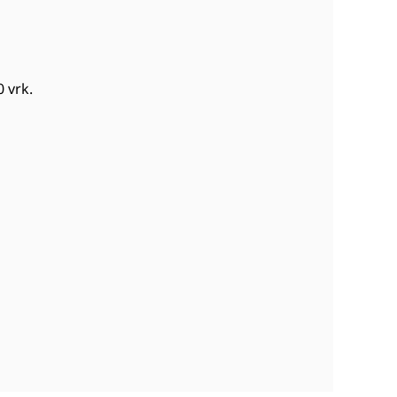
0 vrk
.