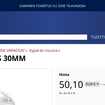
ILMAINEN TOIMITUS YLI 250€ TILAUKSISSA
TUOTT
IEN VARAOSAT
‪»
Kypärän sisusta
‪»
S 30MM
Hinta
50,10
+
t
Sis. alv 25.5 %