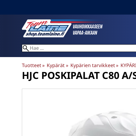
Tuotteet
‪»
Kypärät
‪»
Kypärien tarvikkeet
‪»
KYPÄR
HJC
POSKIPALAT C80 A/