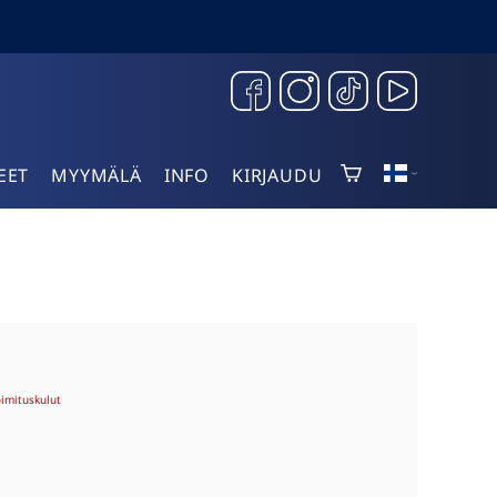
EET
MYYMÄLÄ
INFO
KIRJAUDU
oimituskulut