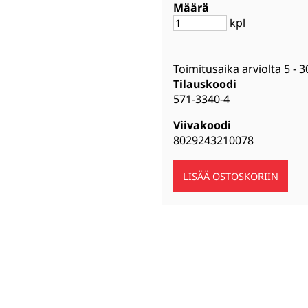
Määrä
kpl
Toimitusaika arviolta
5 - 3
Tilauskoodi
571-3340-4
Viivakoodi
8029243210078