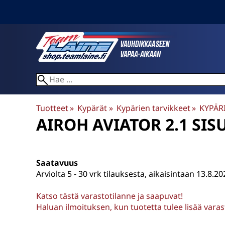
Tuotteet
‪»
Kypärät
‪»
Kypärien tarvikkeet
‪»
KYPÄR
AIROH
AVIATOR 2.1 SIS
Saatavuus
Arviolta
5 - 30 vrk tilauksesta, aikaisintaan 13.8.20
Katso tästä varastotilanne ja saapuvat!
Haluan ilmoituksen, kun tuotetta tulee lisää vara