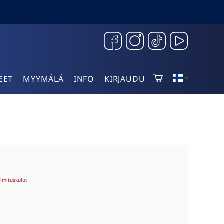
EET
MYYMÄLÄ
INFO
KIRJAUDU
oimituskulut