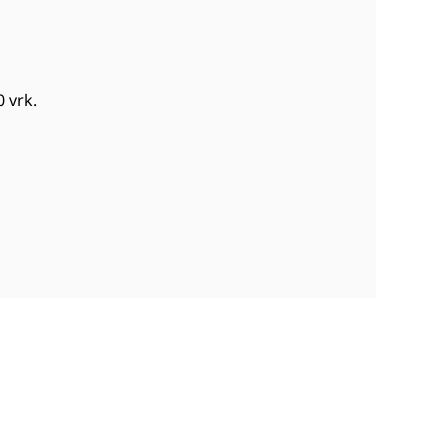
0 vrk
.