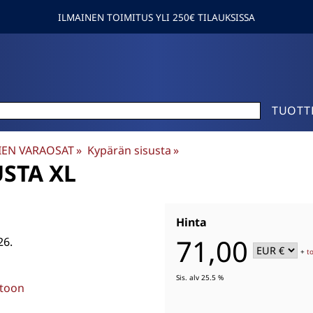
ILMAINEN TOIMITUS YLI 250€ TILAUKSISSA
TUOTT
IEN VARAOSAT
‪»
Kypärän sisusta
‪»
USTA XL
Hinta
71,00
26.
+
t
Sis. alv 25.5 %
stoon