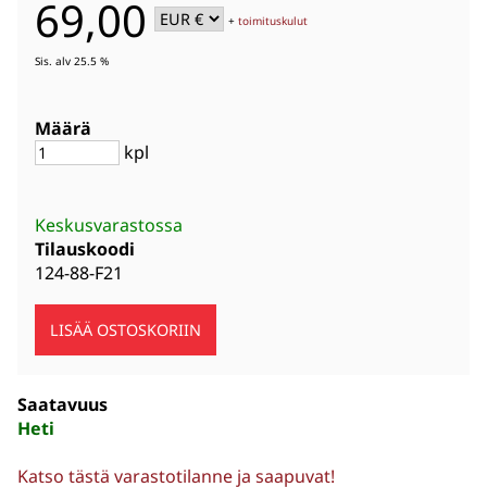
69,00
+
toimituskulut
Sis. alv 25.5 %
Määrä
kpl
Keskusvarastossa
Tilauskoodi
124-88-F21
Saatavuus
Heti
Katso tästä varastotilanne ja saapuvat!