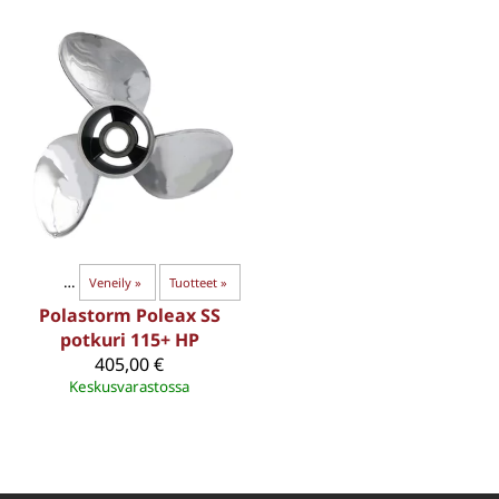
tarvikkeet
‪»
Veneily
‪»
Tuotteet
‪»
Polastorm Poleax SS
potkuri 115+ HP
405,00 €
Keskusvarastossa