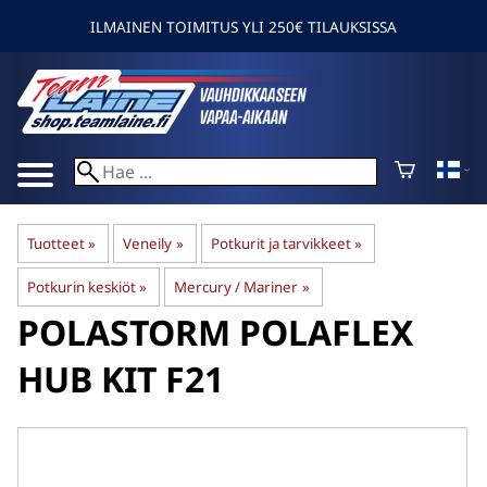
ILMAINEN TOIMITUS YLI 250€ TILAUKSISSA
Tuotteet
‪»
Veneily
‪»
Potkurit ja tarvikkeet
‪»
Potkurin keskiöt
‪»
Mercury / Mariner
‪»
POLASTORM
POLAFLEX
HUB KIT F21