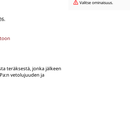
Valitse ominaisuus.
26.
stoon
a teräksestä, jonka jälkeen
Pa:n vetolujuuden ja