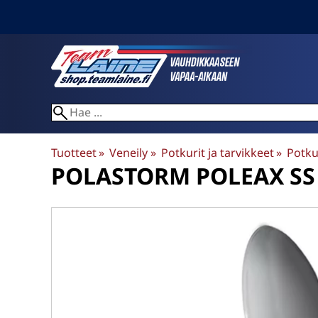
Tuotteet
‪»
Veneily
‪»
Potkurit ja tarvikkeet
‪»
Potku
POLASTORM
POLEAX SS