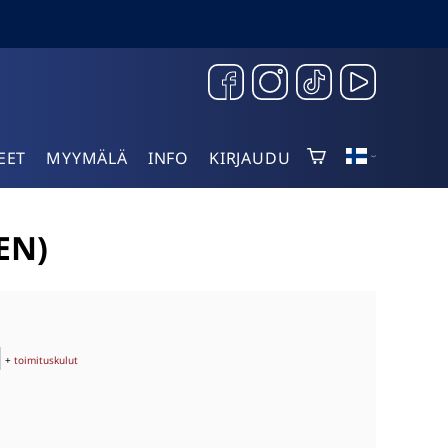
EET
MYYMÄLÄ
INFO
KIRJAUDU
EN)
+
toimituskulut