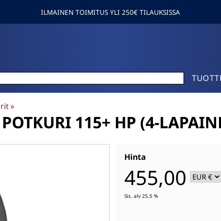
ILMAINEN TOIMITUS YLI 250€ TILAUKSISSA
TUOTT
rit
‪»
 POTKURI 115+ HP (4-LAPAIN
Hinta
455,00
Sis. alv 25.5 %