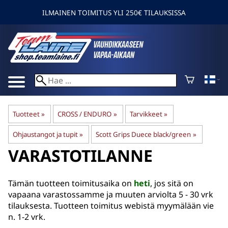
ILMAINEN TOIMITUS YLI 250€ TILAUKSISSA
Tuotteet
‪»
CROSS / ENDURO
‪»
Tarvikkeet
‪»
Ohjaustangot ja tupit
‪»
Scott Grips Duece black/green
‪»
VARASTOTILANNE
Tämän tuotteen toimitusaika on
heti
, jos sitä on
vapaana varastossamme ja muuten arviolta
5 - 30 vrk
tilauksesta. Tuotteen toimitus webistä myymälään vie
n. 1-2 vrk.