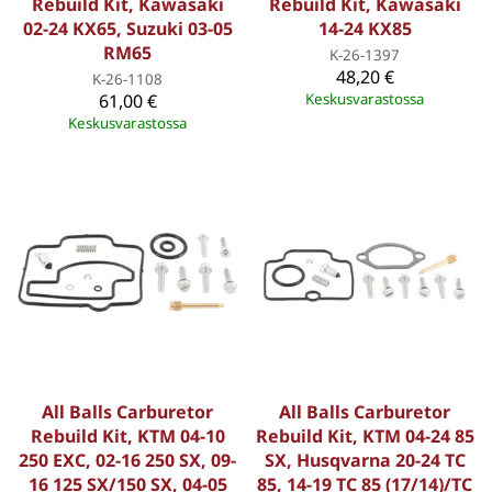
Rebuild Kit, Kawasaki
Rebuild Kit, Kawasaki
02-24 KX65, Suzuki 03-05
14-24 KX85
RM65
K-26-1397
48,20 €
K-26-1108
61,00 €
Keskusvarastossa
Keskusvarastossa
All Balls Carburetor
All Balls Carburetor
Rebuild Kit, KTM 04-10
Rebuild Kit, KTM 04-24 85
250 EXC, 02-16 250 SX, 09-
SX, Husqvarna 20-24 TC
16 125 SX/150 SX, 04-05
85, 14-19 TC 85 (17/14)/TC