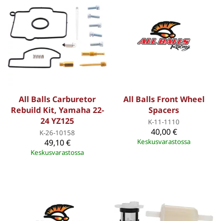
All Balls Carburetor
All Balls Front Wheel
Rebuild Kit, Yamaha 22-
Spacers
24 YZ125
K-11-1110
40,00 €
K-26-10158
49,10 €
Keskusvarastossa
Keskusvarastossa