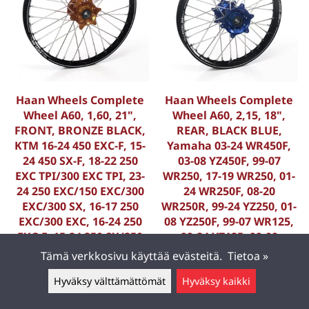
Haan Wheels Complete
Haan Wheels Complete
Wheel A60, 1,60, 21",
Wheel A60, 2,15, 18",
FRONT, BRONZE BLACK,
REAR, BLACK BLUE,
KTM 16-24 450 EXC-F, 15-
Yamaha 03-24 WR450F,
24 450 SX-F, 18-22 250
03-08 YZ450F, 99-07
EXC TPI/300 EXC TPI, 23-
WR250, 17-19 WR250, 01-
24 250 EXC/150 EXC/300
24 WR250F, 08-20
EXC/300 SX, 16-17 250
WR250R, 99-24 YZ250, 01-
EXC/300 EXC, 16-24 250
08 YZ250F, 99-07 WR125,
EXC-F, 15-24 250 SX/250
99-24 YZ125, 99-00
SX-F, 16-24 350 EXC-F, 15-
WR400F, 01-02 WR426F,
Tämä verkkosivu käyttää evästeitä.
Tietoa »
2
99 YZ400F, FANTIC 22-23
Hyväksy välttämättömät
Hyväksy kaikki
K-35619/11/9
K-56012/11/5
Jätä viesti ▲
714,40 €
845,00 €