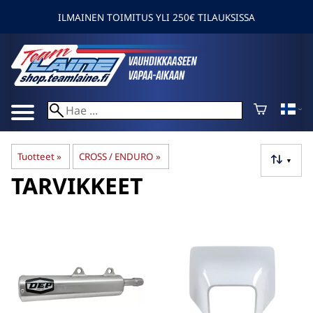
ILMAINEN TOIMITUS YLI 250€ TILAUKSISSA
Tuotteet
‪»
CROSS / ENDURO
‪»
▼
TARVIKKEET