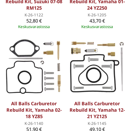
Rebuild Kit, Suzuki 07-08
Rebuild Kit, Yamaha 01-
RM125
24 YZ250
K-26-1122
K-26-1205
52,80 €
43,70 €
Keskusvarastossa
Keskusvarastossa
All Balls Carburetor
All Balls Carburetor
Rebuild Kit, Yamaha 02-
Rebuild Kit, Yamaha 12-
18 YZ85
21 YZ125
K-26-1140
K-26-1145
51,90 €
49,10 €