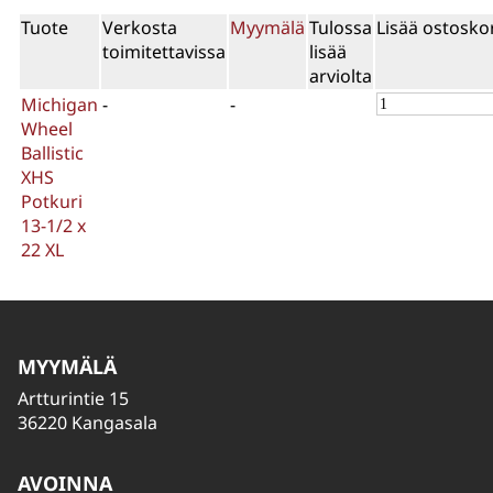
Tuote
Verkosta
Myymälä
Tulossa
Lisää ostoskor
toimitettavissa
lisää
arviolta
Michigan
-
-
Wheel
Ballistic
XHS
Potkuri
13-1/2 x
22 XL
MYYMÄLÄ
Artturintie 15
36220 Kangasala
AVOINNA