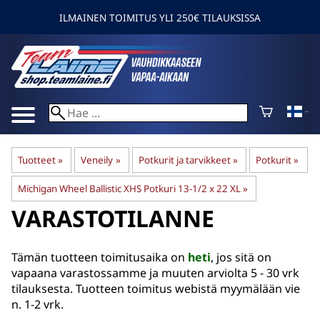
ILMAINEN TOIMITUS YLI 250€ TILAUKSISSA
Tuotteet
‪»
Veneily
‪»
Potkurit ja tarvikkeet
‪»
Potkurit
‪»
Michigan Wheel Ballistic XHS Potkuri 13-1/2 x 22 XL
‪»
VARASTOTILANNE
Tämän tuotteen toimitusaika on
heti
, jos sitä on
vapaana varastossamme ja muuten arviolta
5 - 30 vrk
tilauksesta. Tuotteen toimitus webistä myymälään vie
n. 1-2 vrk.