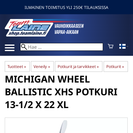
ILMAINEN TOIMITUS YLI 250€ TILAUKSISSA
Tuotteet
‪»
Veneily
‪»
Potkurit ja tarvikkeet
‪»
Potkurit
‪»
MICHIGAN WHEEL
BALLISTIC XHS POTKURI
13-1/2 X 22 XL