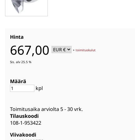
Hinta
667,00
+
toimituskulut
Sis. alv 25.5 %
Määrä
kpl
Toimitusaika arviolta
5 - 30 vrk
.
Tilauskoodi
108-1-953422
Viivakoodi