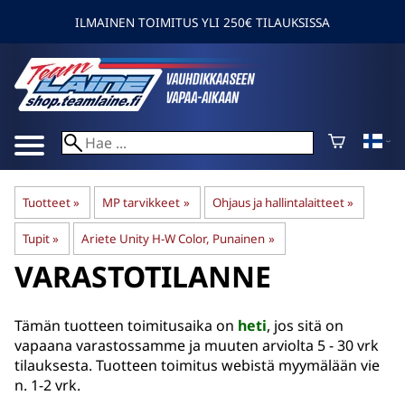
ILMAINEN TOIMITUS YLI 250€ TILAUKSISSA
Tuotteet
‪»
MP tarvikkeet
‪»
Ohjaus ja hallintalaitteet
‪»
Tupit
‪»
Ariete Unity H-W Color, Punainen
‪»
VARASTOTILANNE
Tämän tuotteen toimitusaika on
heti
, jos sitä on
vapaana varastossamme ja muuten arviolta
5 - 30 vrk
tilauksesta. Tuotteen toimitus webistä myymälään vie
n. 1-2 vrk.