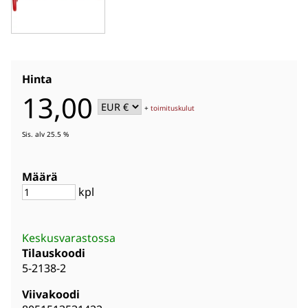
Hinta
13,00
+
toimituskulut
Sis. alv 25.5 %
Määrä
kpl
Keskusvarastossa
Tilauskoodi
5-2138-2
Viivakoodi