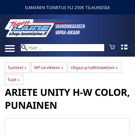
ILMAINEN TOIMITUS YLI 250€ TILAUKSISSA
Tuotteet
‪»
MP tarvikkeet
‪»
Ohjaus ja hallintalaitteet
‪»
Tupit
‪»
ARIETE
UNITY H-W COLOR,
PUNAINEN