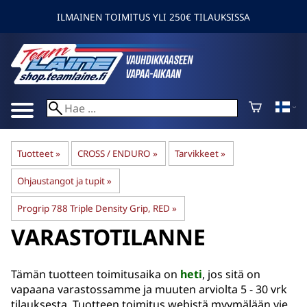
ILMAINEN TOIMITUS YLI 250€ TILAUKSISSA
Tuotteet
‪»
CROSS / ENDURO
‪»
Tarvikkeet
‪»
Ohjaustangot ja tupit
‪»
Progrip 788 Triple Density Grip, RED
‪»
VARASTOTILANNE
Tämän tuotteen toimitusaika on
heti
, jos sitä on
vapaana varastossamme ja muuten arviolta
5 - 30 vrk
tilauksesta. Tuotteen toimitus webistä myymälään vie