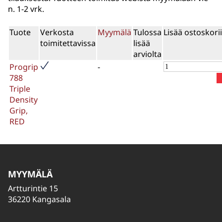
n. 1-2 vrk.
Tuote
Verkosta
Myymälä
Tulossa
Lisää ostoskori
toimitettavissa
lisää
arviolta
Progrip
-
788
Triple
Density
Grip,
RED
MYYMÄLÄ
Artturintie 15
36220 Kangasala