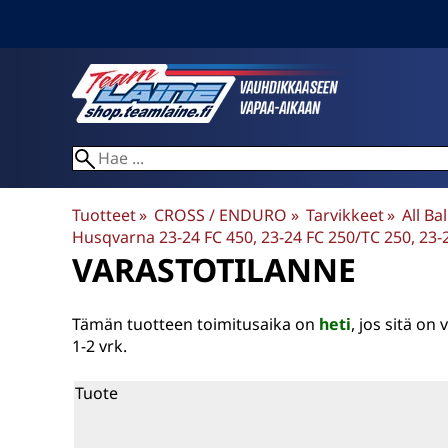
Tuotteet
‪»
CROSS / ENDURO
‪»
Tarvikkeet
‪»
All Ba
Husqvarna 23-24 FC 450, 23-24 FC 250/TC 250, 23-2
VARASTOTILANNE
Tämän tuotteen toimitusaika on
heti
, jos sitä o
1-2 vrk.
Tuote