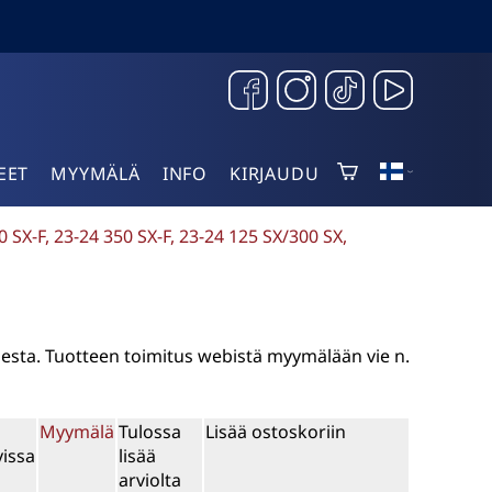
EET
MYYMÄLÄ
INFO
KIRJAUDU
0 SX-F, 23-24 350 SX-F, 23-24 125 SX/300 SX,
sesta. Tuotteen toimitus webistä myymälään vie n.
Myymälä
Tulossa
Lisää ostoskoriin
vissa
lisää
arviolta