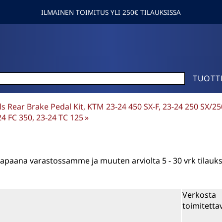
ILMAINEN TOIMITUS YLI 250€ TILAUKSISSA
TUOTT
lls Rear Brake Pedal Kit, KTM 23-24 450 SX-F, 23-24 250 SX/25
4 FC 350, 23-24 TC 125
‪»
n vapaana varastossamme ja muuten arviolta
5 - 30 vrk
tilauk
Verkosta
toimitetta