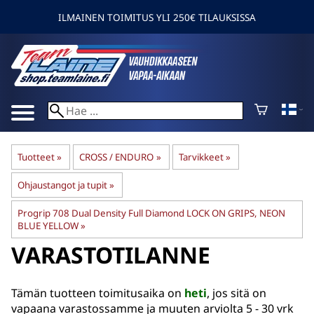
ILMAINEN TOIMITUS YLI 250€ TILAUKSISSA
Tuotteet
‪»
CROSS / ENDURO
‪»
Tarvikkeet
‪»
Ohjaustangot ja tupit
‪»
Progrip 708 Dual Density Full Diamond LOCK ON GRIPS, NEON
BLUE YELLOW
‪»
VARASTOTILANNE
Tämän tuotteen toimitusaika on
heti
, jos sitä on
vapaana varastossamme ja muuten arviolta
5 - 30 vrk