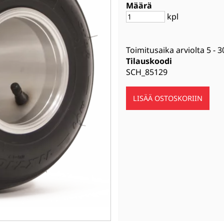
Määrä
kpl
Toimitusaika arviolta
5 - 3
Tilauskoodi
SCH_85129