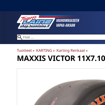
Tuotteet
‪»
KARTING
‪»
Karting Renkaat
‪»
MAXXIS
VICTOR 11X7.