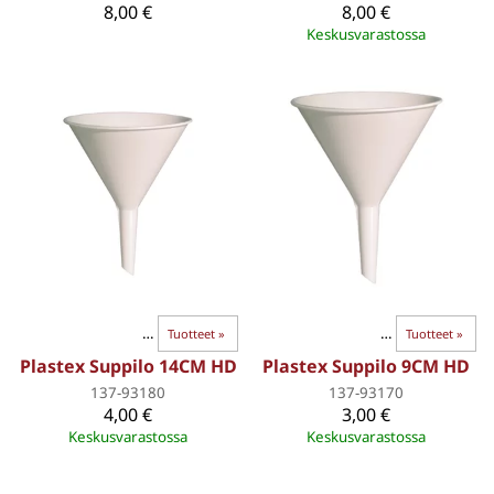
8,00 €
8,00 €
Keskusvarastossa
»
Öljyt ja kemikaalit
‪»
Tuotteet
Kanisterit
‪»
‪»
Öljyt ja kemikaalit
‪»
Tuotteet
‪»
Plastex Suppilo 14CM HD
Plastex Suppilo 9CM HD
137-93180
137-93170
4,00 €
3,00 €
Keskusvarastossa
Keskusvarastossa