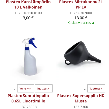
Plastex Kansi ämpäriin
Plastex Mittakannu 2L
10 L Valkoinen
PP LV
137-216110-0100
137-96302000
3,00 €
13,00 €
Keskusvarastossa
ja maalit
‪»
Veneily
‪»
Tuotteet
Kanisterit
‪»
‪»
Öljyt ja kemikaalit
‪»
Tuotteet
‪»
Plastex Sumutinpullo
Plastex Supersuppilo HD
0.65L Liuottimille
Musta
137-7390B
137-7360