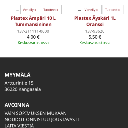
ja maalit
‪»
Veneily
Turvavälineet
‪»
Tuotteet
‪»
‪»
Turvallisuus
‪»
Veneily
‪»
Tuotteet
‪»
Plastex Ämpäri 10 L
Plastex Äyskäri 1L
Tummansininen
Oranssi
137-211111-0600
137-93620
4,00 €
5,50 €
Keskusvarastossa
Keskusvarastossa
MYYMÄLÄ
Artturintie 15
36220 Kangasala
AVOINNA
VAIN SOPIMUKSEN MUKAAN
NOUDOT ONNISTUU JOUSTAVASTI
LAITA VIESTIÄ