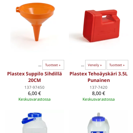
»
Öljyt ja kemikaalit
Turvavälineet
‪»
Tuotteet
‪»
‪»
Turvallisuus
‪»
Veneily
‪»
Tuotteet
‪»
Plastex Suppilo Sihdillä
Plastex Tehoäyskäri 3.5L
20CM
Punainen
137-97450
137-7420
6,00 €
8,00 €
Keskusvarastossa
Keskusvarastossa