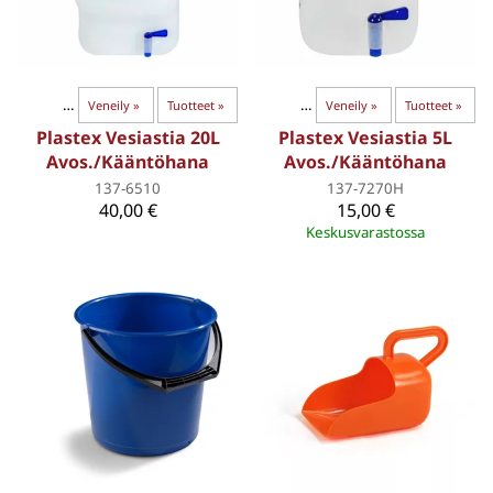
‪»
LVI
‪»
Vesisäiliöt
Veneily
‪»
‪»
Tankit ja säiliöt
Tuotteet
‪»
‪»
LVI
‪»
Veneily
‪»
Tuotteet
‪»
Plastex Vesiastia 20L
Plastex Vesiastia 5L
Avos./Kääntöhana
Avos./Kääntöhana
137-6510
137-7270H
40,00 €
15,00 €
Keskusvarastossa