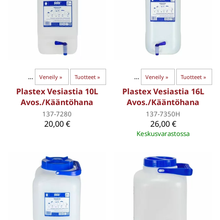
‪»
LVI
‪»
Vesisäiliöt
Veneily
‪»
‪»
Tankit ja säiliöt
Tuotteet
‪»
‪»
LVI
‪»
Veneily
‪»
Tuotteet
‪»
Plastex Vesiastia 10L
Plastex Vesiastia 16L
Avos./Kääntöhana
Avos./Kääntöhana
137-7280
137-7350H
20,00 €
26,00 €
Keskusvarastossa