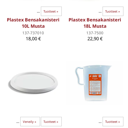
LAJITTELEMATTOMAT
‪»
Tuotteet
‪»
LAJITTELEMATTOMAT
‪»
Tuotteet
‪»
Plastex Bensakanisteri
Plastex Bensakanisteri
10L Musta
18L Musta
137-737010
137-7500
18,00 €
22,90 €
ja maalit
‪»
Veneily
‪»
Tuotteet
Kanisterit
‪»
‪»
Öljyt ja kemikaalit
‪»
Tuotteet
‪»