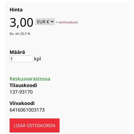
Hinta
3,00
+
toimituskulut
Sis. alv 25.5 %
Määrä
kpl
Keskusvarastossa
Tilauskoodi
137-93170
Viivakoodi
6416061003173