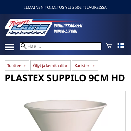
ILMAINEN TOIMITUS YLI 250€ TILAUKSISSA
Tuotteet
‪»
Öljyt ja kemikaalit
‪»
Kanisterit
‪»
PLASTEX
SUPPILO 9CM HD