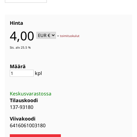
Hinta
4,00
+
toimituskulut
Sis. alv 25.5 %
Määrä
kpl
Keskusvarastossa
Tilauskoodi
137-93180
Viivakoodi
6416061003180