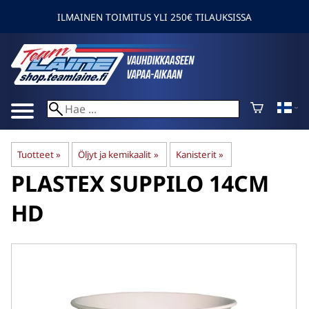
ILMAINEN TOIMITUS YLI 250€ TILAUKSISSA
Tuotteet
‪»
Öljyt ja kemikaalit
‪»
Kanisterit
‪»
PLASTEX
SUPPILO 14CM
HD