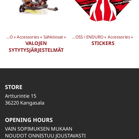
CROSS / ENDURO
‪»
Accessories
‪»
Sähköosat
Products
‪»
‪»
CROSS / ENDURO
‪»
Accessories
‪»
VALOJEN
STICKERS
SYTYTYSJÄRJESTELMÄT
STORE
Artturintie 15
36220 Kangasala
OPENING HOURS
VAIN SOPIMUKSEN MUKAAN
NOUDOT ONNISTUU JOUSTAVASTI