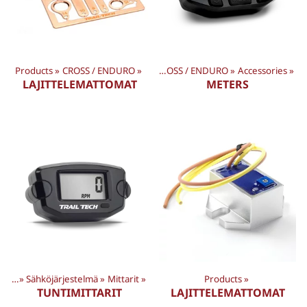
Products
‪»
CROSS / ENDURO
Products
‪»
‪»
CROSS / ENDURO
‪»
Accessories
‪»
LAJITTELEMATTOMAT
METERS
keet
‪»
Sähköjärjestelmä
‪»
Mittarit
‪»
Products
‪»
TUNTIMITTARIT
LAJITTELEMATTOMAT