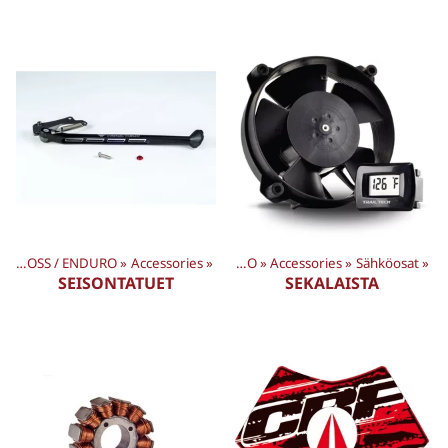
‪»
CROSS / ENDURO
Products
‪»
Accessories
‪»
‪»
CROSS / ENDURO
‪»
Accessories
‪»
Sähköosat
‪»
SEISONTATUET
SEKALAISTA