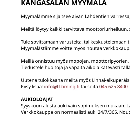
KANGASALAN MYYMÄLÄ
Myymälämme sijaitsee aivan Lahdentien varressa, 
Meiltä löytyy kaikki tarvittava moottoriurheiluun,
Tule sovittamaan varusteita, tai keskustelemaan 
Myymälästämme voitte myös noutaa verkkokaupas
Meillä onnistuu myös mopojen, moottoripyörien, 
Tiedustele huoltoja ja vapaita aikoja kätevästi täll
Uutena tulokkaana meiltä myös Linhai-alkuperäis
Kysy lisää:
info@tl-timing.fi
tai soita
045 625 8400
AUKIOLOAJAT
Syyskuun alusta auki vain sopimuksen mukaan. La
Verkkokauppa on normaalisti auki 24/7/365. Noudo