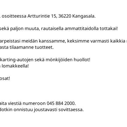
osoitteessa Artturintie 15, 36220 Kangasala.
 sekä paljon muuta, rautaisella ammattitaidolla tottakai!
tarpeistasi meidän kanssamme, keksimme varmasti kaikkia m
ta tilaamanne tuotteet.
karting-autojen sekä mönkijöiden huollot!
ä lomakkeella!
osat!
ita viestiä numeroon 045 884 2000.
tkin onnistuu joustavasti sovittaessa.