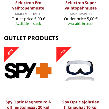
Selectron Pro
Selectron Super
vaihtopehmuste
vaihtopehmuste
MMXFMPROPLSH
MMXFMSPLSH
Outlet price
5,00 €
Outlet price
5,00 €
Available in stock
Available in stock
OUTLET PRODUCTS
-96%
-77%
Spy Optic Magneto roll-
Spy Optic ajolasien
off heittolinssit 20 kpl
hikinauhat 10 kpl