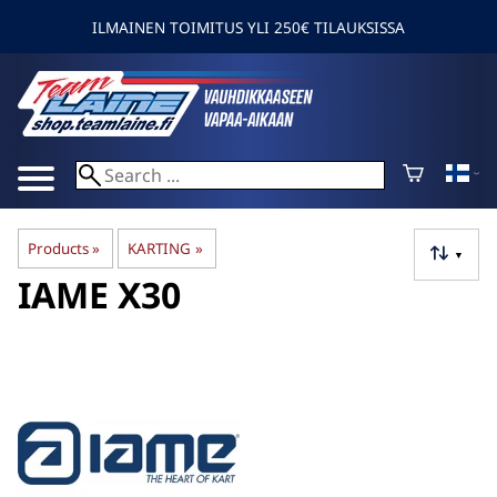
ILMAINEN TOIMITUS YLI 250€ TILAUKSISSA
Products
‪»
KARTING
‪»
▼
IAME X30