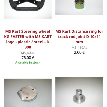
MS Kart Steering wheel
MS Kart Distance ring for
KG FASTER with MS KART
track rod joint D 10x11
logo - plastic / steel - D
mm
300
MS_410Aa
2,00 €
MS_400C
76,00 €
Available in stock