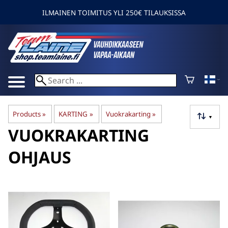
ILMAINEN TOIMITUS YLI 250€ TILAUKSISSA
Products
‪»
KARTING
‪»
Vuokrakarting
‪»
▼
VUOKRAKARTING
OHJAUS