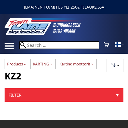
ILMAINEN TOIMITUS YLI 250€ TILAUKSISSA
Products
‪»
KARTING
‪»
Karting moottorit
‪»
▼
KZ2
FILTER
▼