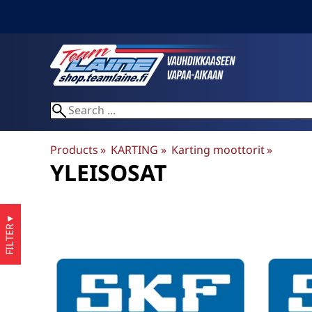
Products
‪»
KARTING
‪»
Karting moottorit
‪»
YLEISOSAT
▼
FILTER