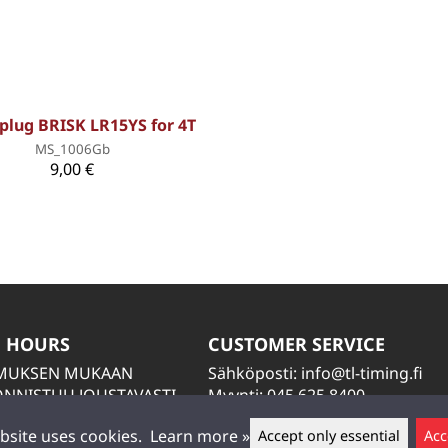
plug BRISK LR15YS for 4T
MS_1006Gb
9,00 €
 HOURS
CUSTOMER SERVICE
IMUKSEN MUKAAN
Sähköposti:
info@tl-timing.fi
NNISTUU JOUSTAVASTI
Myynti: 045 625 8400
TIÄ
Huolto: 045 884 2000
bsite uses cookies.
Learn more »
Accept only essential
Acc