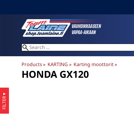
Products
‪»
KARTING
‪»
Karting moottorit
‪»
HONDA GX120
▼
FILTER