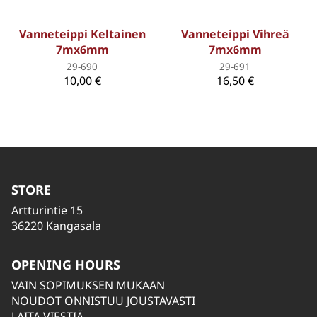
Vanneteippi Keltainen
Vanneteippi Vihreä
7mx6mm
7mx6mm
29-690
29-691
10,00 €
16,50 €
STORE
Artturintie 15
36220 Kangasala
OPENING HOURS
VAIN SOPIMUKSEN MUKAAN
NOUDOT ONNISTUU JOUSTAVASTI
LAITA VIESTIÄ