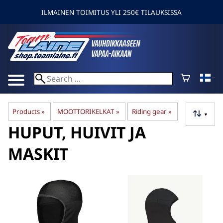
ILMAINEN TOIMITUS YLI 250€ TILAUKSISSA
Products
‪»
MOOTTORIKELKAT
‪»
Riding gear
‪»
▼
HUPUT, HUIVIT JA
MASKIT