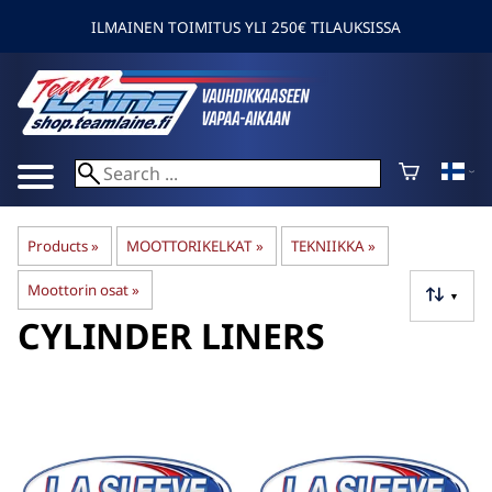
ILMAINEN TOIMITUS YLI 250€ TILAUKSISSA
Products
‪»
MOOTTORIKELKAT
‪»
TEKNIIKKA
‪»
Moottorin osat
‪»
▼
CYLINDER LINERS