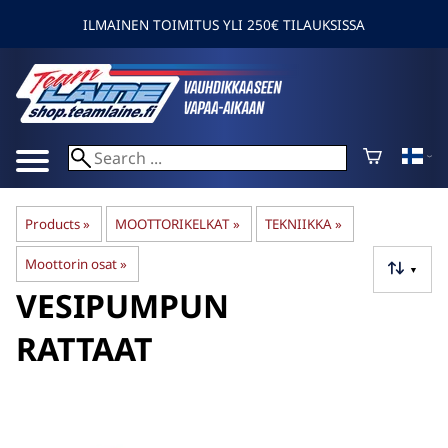
ILMAINEN TOIMITUS YLI 250€ TILAUKSISSA
Products
‪»
MOOTTORIKELKAT
‪»
TEKNIIKKA
‪»
Moottorin osat
‪»
▼
VESIPUMPUN
RATTAAT