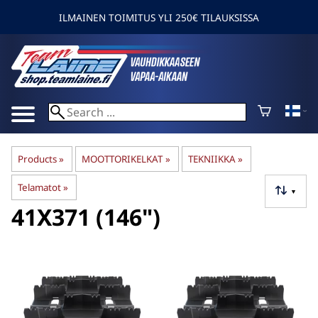
ILMAINEN TOIMITUS YLI 250€ TILAUKSISSA
Products
‪»
MOOTTORIKELKAT
‪»
TEKNIIKKA
‪»
Telamatot
‪»
▼
41X371 (146")