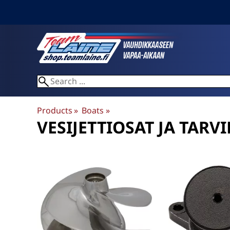
Products
‪»
Boats
‪»
VESIJETTIOSAT JA TARV