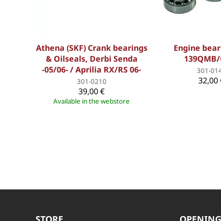
Athena (SKF) Crank bearings
Engine bear
& Oilseals, Derbi Senda
139QMB
-05/06- / Aprilia RX/RS 06-
301-01
32,00 
301-0210
39,00 €
Available in the webstore
STORE
OPENING