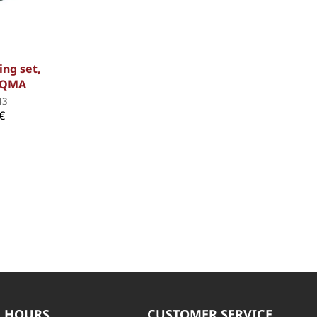
ing set,
/QMA
43
€
 HOURS
CUSTOMER SERVICE