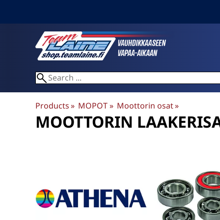
Products
‪»
MOPOT
‪»
Moottorin osat
‪»
MOOTTORIN LAAKERISA