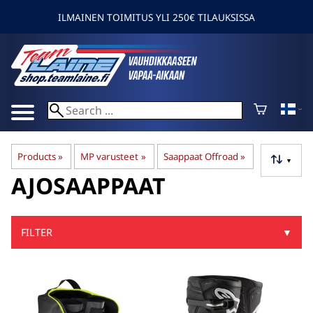
ILMAINEN TOIMITUS YLI 250€ TILAUKSISSA
Products
‪»
MP varusteet
‪»
Saappaat Offroad
‪»
▼
AJOSAAPPAAT
FILTER
▼