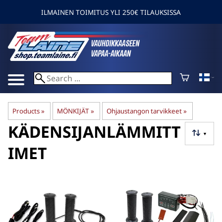
ILMAINEN TOIMITUS YLI 250€ TILAUKSISSA
Products
‪»
MÖNKIJÄT
‪»
Ohjaustangon tarvikkeet
‪»
KÄDENSIJANLÄMMITT
▼
IMET