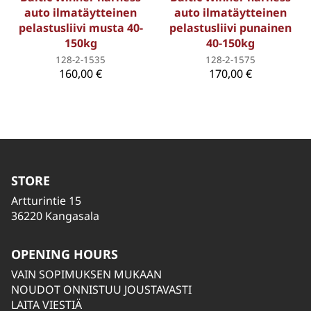
auto ilmatäytteinen
auto ilmatäytteinen
pelastusliivi musta 40-
pelastusliivi punainen
150kg
40-150kg
128-2-1535
128-2-1575
160,00 €
170,00 €
STORE
Artturintie 15
36220 Kangasala
OPENING HOURS
VAIN SOPIMUKSEN MUKAAN
NOUDOT ONNISTUU JOUSTAVASTI
LAITA VIESTIÄ