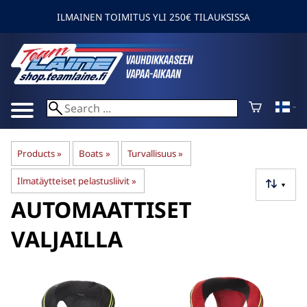
ILMAINEN TOIMITUS YLI 250€ TILAUKSISSA
Products
‪»
Boats
‪»
Turvallisuus
‪»
Ilmatäytteiset pelastusliivit
‪»
▼
AUTOMAATTISET
VALJAILLA