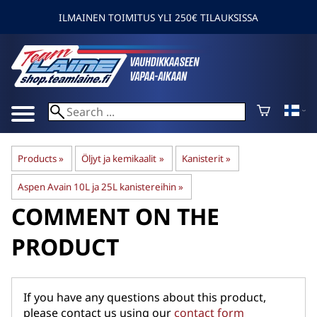
ILMAINEN TOIMITUS YLI 250€ TILAUKSISSA
Products
‪»
Öljyt ja kemikaalit
‪»
Kanisterit
‪»
Aspen Avain 10L ja 25L kanistereihin
‪»
COMMENT ON THE
PRODUCT
If you have any questions about this product,
please contact us using our
contact form