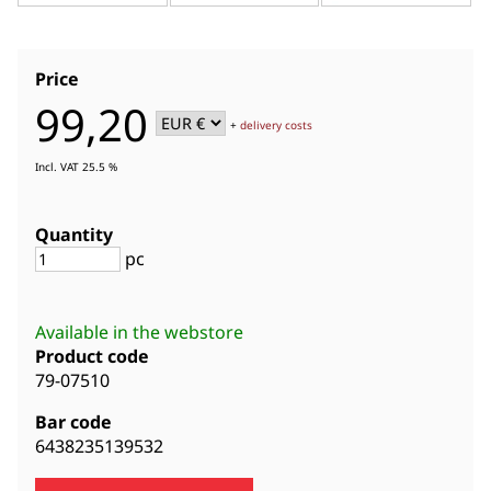
Price
99,20
+
delivery costs
Incl. VAT 25.5 %
Quantity
pc
Available in the webstore
Product code
79-07510
Bar code
6438235139532