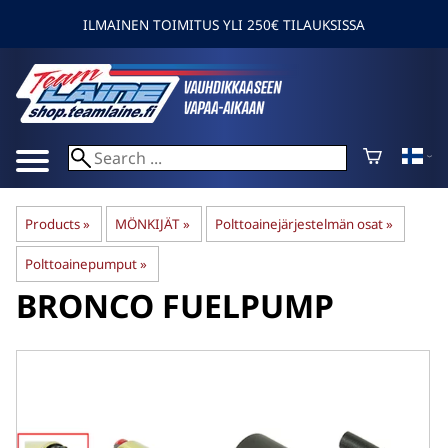
ILMAINEN TOIMITUS YLI 250€ TILAUKSISSA
Products
‪»
MÖNKIJÄT
‪»
Polttoainejärjestelmän osat
‪»
Polttoainepumput
‪»
BRONCO
FUELPUMP