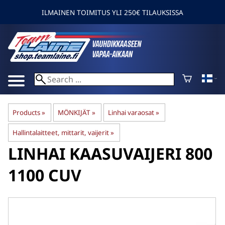
ILMAINEN TOIMITUS YLI 250€ TILAUKSISSA
Products
‪»
MÖNKIJÄT
‪»
Linhai varaosat
‪»
Hallintalaitteet, mittarit, vaijerit
‪»
LINHAI
KAASUVAIJERI 800
1100 CUV